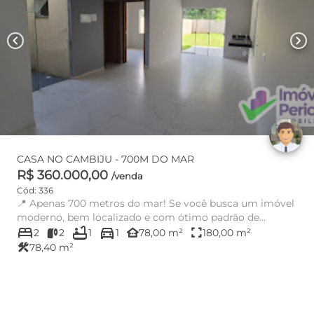
chevron_left
chevron_right
CASA NO CAMBIJU - 700M DO MAR
R$ 360.000,00
/venda
Cód: 336
📍 Apenas 700 metros do mar! Se você busca um imóvel
moderno, bem localizado e com ótimo padrão de
bed
bathtub
directions_car
acabamento, essa ...
other_houses
fullscreen
2
2
1
1
78,00 m²
180,00 m²
construction
78,40 m²