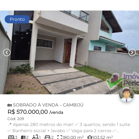
Pronto
chevron_left
chevron_right
🏡 SOBRADO À VENDA – CAMBIJÚ
R$ 570.000,00
/venda
Cód: 209
📍 Apenas 280 metros do mar! ✅ 3 quartos, sendo 1 suíte
✅ Banheiro social + lavabo ✅ Vaga para 2 carros ✅
bed
bathtub
directions_car
Excelente ...
fullscreen
other_houses
3
2
1
2
180,00 m²
103,52 m²