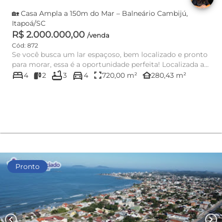
🏡 Casa Ampla a 150m do Mar – Balneário Cambijú,
Itapoá/SC
R$ 2.000.000,00
/venda
Cód: 872
Se você busca um lar espaçoso, bem localizado e pronto
para morar, essa é a oportunidade perfeita! Localizada a
bed
bathtub
directions_car
apenas ...
fullscreen
other_houses
4
2
3
4
720,00 m²
280,43 m²
Pronto
chevron_left
chevron_right