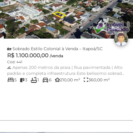
🏡 Sobrado Estilo Colonial à Venda – Itapoá/SC
R$ 1.100.000,00
/venda
Cód: 441
🌊 Apenas 200 metros da praia | Rua pavimentada | Alto
padrão e completa infraestrutura Este belíssimo sobrado
bed
bathtub
directions_car
coloni...
other_houses
fullscreen
5
3
1
6
210,00 m²
360,00 m²