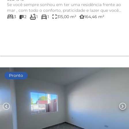
Se você sempre sonhou em ter uma residência frente ao
mar , com todo o conforto, praticidade e lazer que você
bed
bathtub
directions_car
merece,...
fullscreen
other_houses
3
2
1
1
315,00 m²
164,46 m²
Pronto
chevron_left
chevron_right