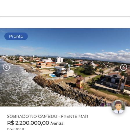
Pronto
chevron_left
chevron_right
SOBRADO NO CAMBIJU - FRENTE MAR
R$ 2.200.000,00
/venda
Cód: 1048