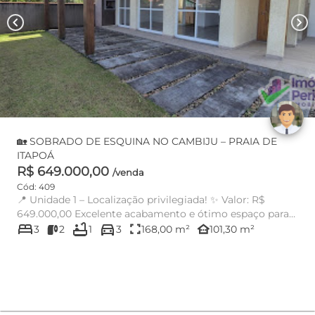
chevron_left
chevron_right
🏡 SOBRADO DE ESQUINA NO CAMBIJU – PRAIA DE
ITAPOÁ
R$ 649.000,00
/venda
Cód: 409
📍 Unidade 1 – Localização privilegiada! ✨ Valor: R$
649.000,00 Excelente acabamento e ótimo espaço para
bed
bathtub
directions_car
sua...
fullscreen
other_houses
3
2
1
3
168,00 m²
101,30 m²