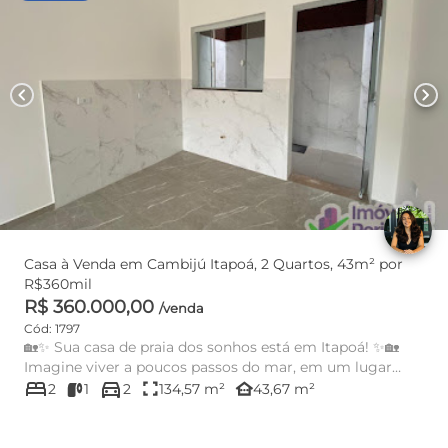
chevron_left
chevron_right
Casa à Venda em Cambijú Itapoá, 2 Quartos, 43m² por
R$360mil
R$ 360.000,00
/venda
Cód: 1797
🏡✨ Sua casa de praia dos sonhos está em Itapoá! ✨🏡
Imagine viver a poucos passos do mar, em um lugar
bed
directions_car
tranquilo, segur...
fullscreen
other_houses
2
1
2
134,57 m²
43,67 m²