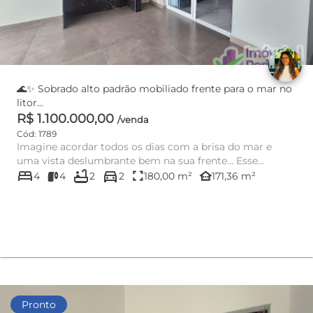
🌊✨ Sobrado alto padrão mobiliado frente para o mar no
litor...
R$ 1.100.000,00
/venda
Cód: 1789
Imagine acordar todos os dias com a brisa do mar e
uma vista deslumbrante bem na sua frente… Esse
bed
bathtub
directions_car
sobrado exclusivo fre...
fullscreen
other_houses
4
4
2
2
180,00 m²
171,36 m²
Pronto