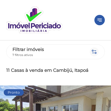
notes
Filtrar imóveis
page_info
7 filtros ativos
11 Casas
à venda
em Cambijú
, Itapoá
Pronto