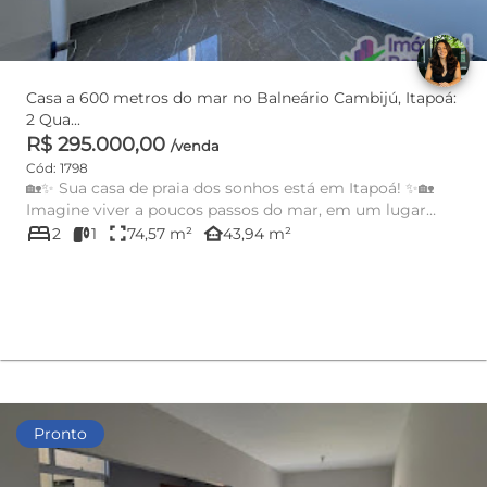
Casa a 600 metros do mar no Balneário Cambijú, Itapoá:
2 Qua...
R$ 295.000,00
/venda
Cód: 1798
🏡✨ Sua casa de praia dos sonhos está em Itapoá! ✨🏡
Imagine viver a poucos passos do mar, em um lugar
bed
tranquilo, segur...
fullscreen
other_houses
2
1
74,57 m²
43,94 m²
Pronto