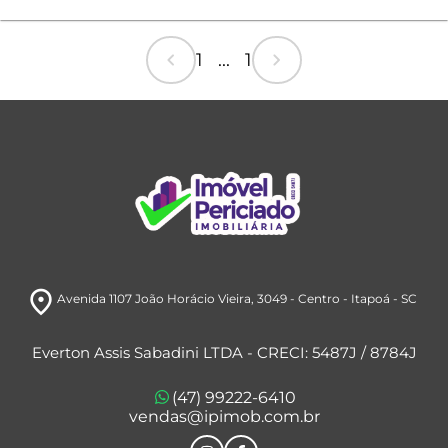
chevron_left
chevron_right
1 ... 1
room
Avenida 1107 João Horácio Vieira, 3049
- Centro
- Itapoá
- SC
Everton Assis Sabadini LTDA - CRECI: 5487J / 8784J
(47) 99222-6410
vendas@ipimob.com.br