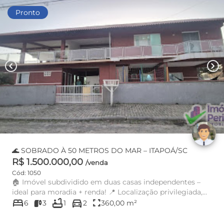
Pronto
chevron_left
chevron_right
🌊 SOBRADO À 50 METROS DO MAR – ITAPOÁ/SC
R$ 1.500.000,00
/venda
Cód: 1050
🏠 Imóvel subdividido em duas casas independentes –
ideal para moradia + renda! 📍 Localização privilegiada,
bed
bathtub
directions_car
na esqu...
fullscreen
6
3
1
2
360,00 m²