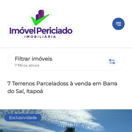
notes
Filtrar imóveis
page_info
7 filtros ativos
7 Terrenos Parceladoss
à venda
em Barra
do Saí
, Itapoá
Pronto
Exclusividade