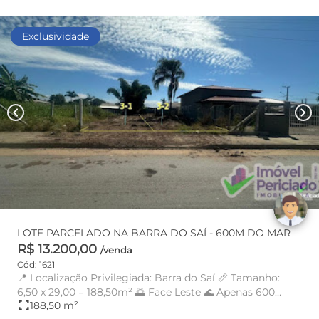
Pronto
Exclusividade
chevron_left
chevron_right
LOTE PARCELADO NA BARRA DO SAÍ - 600M DO MAR
R$ 13.200,00
/venda
Cód: 1621
📍 Localização Privilegiada: Barra do Saí 📏 Tamanho:
6,50 x 29,00 = 188,50m² 🌅 Face Leste 🌊 Apenas 600
fullscreen
188,50 m²
metros da pra...