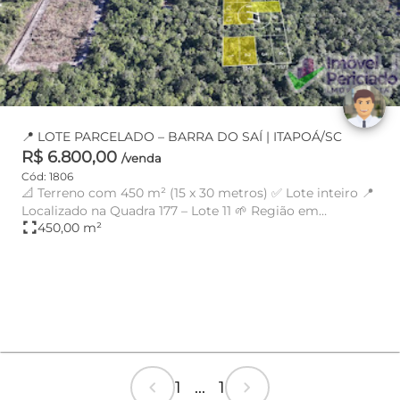
📍 LOTE PARCELADO – BARRA DO SAÍ | ITAPOÁ/SC
R$ 6.800,00
/venda
Cód: 1806
📐 Terreno com 450 m² (15 x 30 metros) ✅ Lote inteiro 📍
Localizado na Quadra 177 – Lote 11 🌱 Região em
fullscreen
450,00 m²
constante dese...
chevron_left
chevron_right
1 ... 1