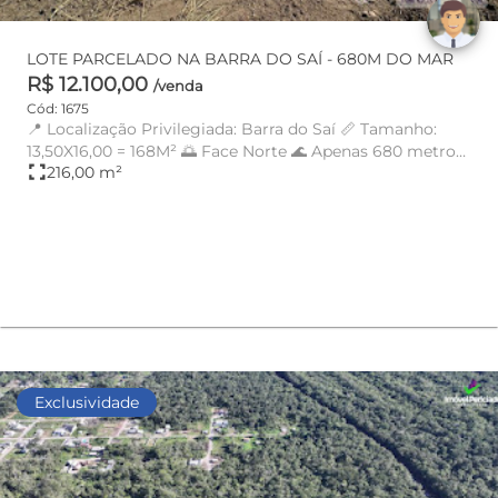
LOTE PARCELADO NA BARRA DO SAÍ - 680M DO MAR
R$ 12.100,00
/venda
Cód: 1675
📍 Localização Privilegiada: Barra do Saí 📏 Tamanho:
13,50X16,00 = 168M² 🌅 Face Norte 🌊 Apenas 680 metros
fullscreen
216,00 m²
da praia! ...
Exclusividade