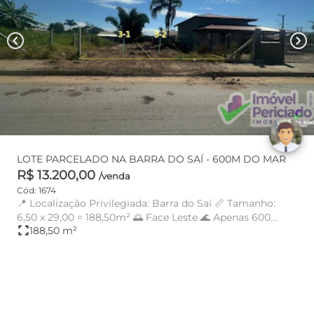
chevron_left
chevron_right
LOTE PARCELADO NA BARRA DO SAÍ - 600M DO MAR
R$ 13.200,00
/venda
Cód: 1674
📍 Localização Privilegiada: Barra do Saí 📏 Tamanho:
6,50 x 29,00 = 188,50m² 🌅 Face Leste 🌊 Apenas 600
fullscreen
188,50 m²
metros da pra...