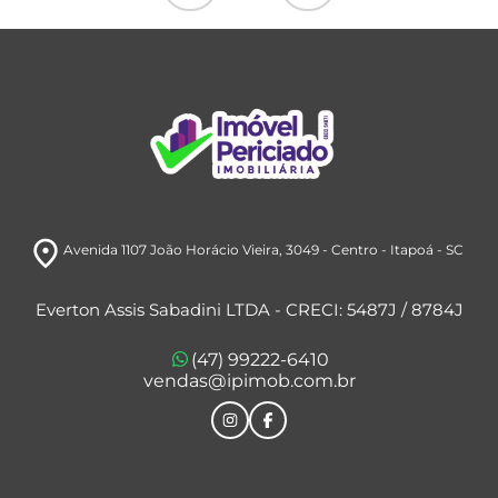
room
Avenida 1107 João Horácio Vieira, 3049
- Centro
- Itapoá
- SC
Everton Assis Sabadini LTDA - CRECI: 5487J / 8784J
(47) 99222-6410
vendas@ipimob.com.br