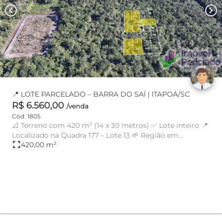
chevron_left
chevron_right
📍 LOTE PARCELADO – BARRA DO SAÍ | ITAPOÁ/SC
R$ 6.560,00
/venda
Cód: 1805
📐 Terreno com 420 m² (14 x 30 metros) ✅ Lote inteiro 📍
Localizado na Quadra 177 – Lote 13 🌱 Região em
fullscreen
420,00 m²
constante dese...