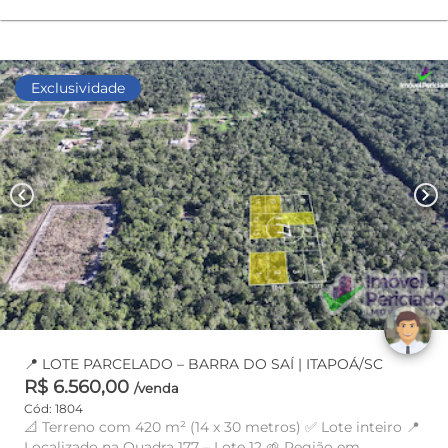
Exclusividade
chevron_left
chevron_right
📍 LOTE PARCELADO – BARRA DO SAÍ | ITAPOÁ/SC
R$ 6.560,00
/venda
Cód: 1804
📐 Terreno com 420 m² (14 x 30 metros) ✅ Lote inteiro 📍
Localizado na Quadra 177 – Lote 12 🌱 Região em