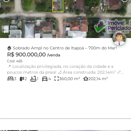
🏠 Sobrado Ampl no Centro de Itapoá – 700m do Mar!
R$ 900.000,00
/venda
Cód: 465
📍 Localização privilegiada, no coração da cidade e a
poucos metros da praia! 📐 Área construída: 202,14m² 📏
bed
bathtub
directions_car
Terreno: ...
fullscreen
other_houses
3
2
1
4
360,00 m²
202,14 m²