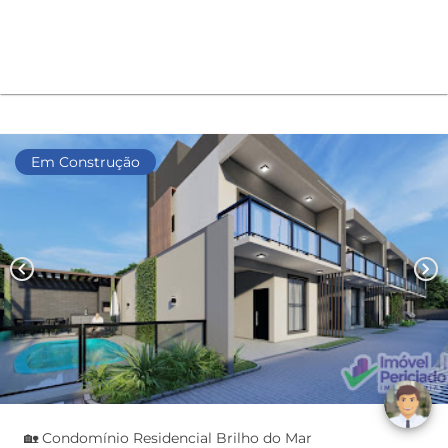
Em Construção
chevron_left
chevron_right
🏡 Condomínio Residencial Brilho do Mar