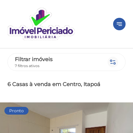
notes
Filtrar imóveis
page_info
7 filtros ativos
6 Casas
à venda
em Centro
, Itapoá
Pronto