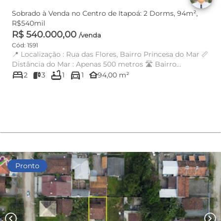
Sobrado à Venda no Centro de Itapoá: 2 Dorms, 94m²,
R$540mil
R$ 540.000,00
/venda
Cód: 1591
📍 Localização : Rua das Flores, Bairro Princesa do Mar 📏
Distância do Mar : Apenas 500 metros 🛣️ Bairro
bed
bathtub
directions_car
tranquilo...
other_houses
2
3
1
1
94,00 m²
Pronto
chevron_left
chevron_right