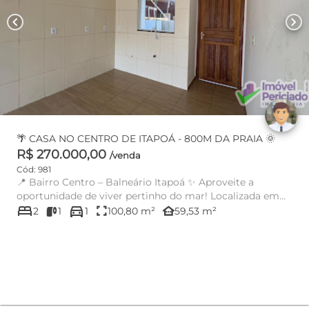
chevron_left
chevron_right
🌴 CASA NO CENTRO DE ITAPOÁ - 800M DA PRAIA 🌞
R$ 270.000,00
/venda
Cód: 981
📍 Bairro Centro – Balneário Itapoá ✨ Aproveite a
oportunidade de viver pertinho do mar! Localizada em
bed
directions_car
uma região...
fullscreen
other_houses
2
1
1
100,80 m²
59,53 m²