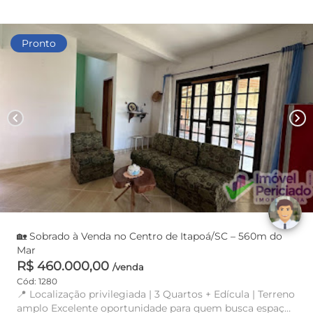
Pronto
chevron_left
chevron_right
🏡 Sobrado à Venda no Centro de Itapoá/SC – 560m do
Mar
R$ 460.000,00
/venda
Cód: 1280
📍 Localização privilegiada | 3 Quartos + Edícula | Terreno
amplo Excelente oportunidade para quem busca espaço,