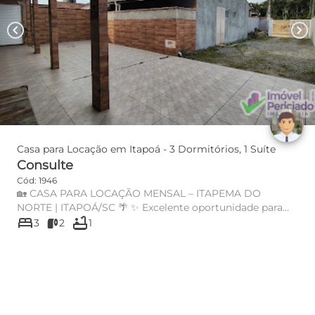
chevron_left
chevron_right
Casa para Locação em Itapoá - 3 Dormitórios, 1 Suíte
Consulte
Cód: 1946
🏡 CASA PARA LOCAÇÃO MENSAL – ITAPEMA DO
NORTE | ITAPOÁ/SC 🌴 ✨ Excelente oportunidade para
bed
bathtub
morar com conforto e espaç...
3
2
1