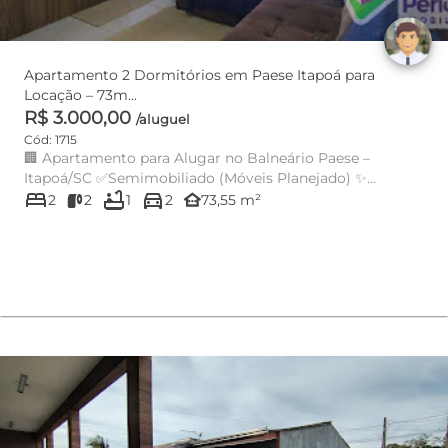
Apartamento 2 Dormitórios em Paese Itapoá para
Locação – 73m...
R$ 3.000,00
/aluguel
Cód: 1715
🏢 Apartamento para Alugar no Balneário Paese –
Itapoá/SC ✅Semimobiliado (Móveis Planejado) ✨
bed
bathtub
directions_car
Características do imóv...
other_houses
2
2
1
2
73,55 m²