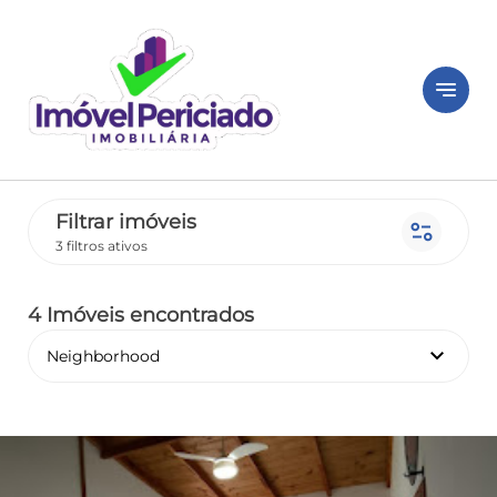
notes
Filtrar imóveis
page_info
3 filtros ativos
4 Imóveis encontrados
keyboard_arrow_down
Neighborhood