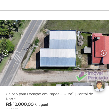
chevron_left
chevron_right
Galpão para Locação em Itapoá - 520m² | Pontal do
Norte
R$ 12.000,00
/aluguel