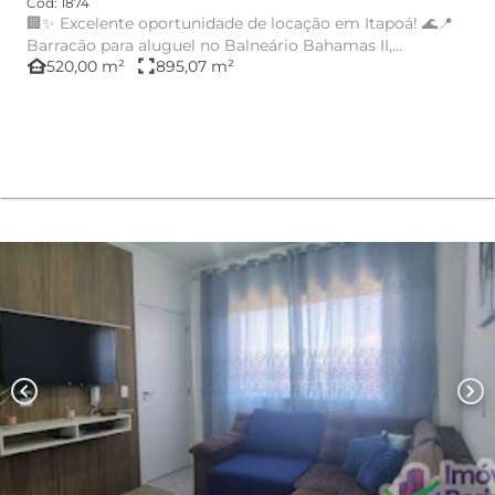
Cód: 1874
🏢✨ Excelente oportunidade de locação em Itapoá! 🌊📍
Barracão para aluguel no Balneário Bahamas II,
other_houses
fullscreen
520,00 m²
895,07 m²
localizado na Ave...
chevron_left
chevron_right