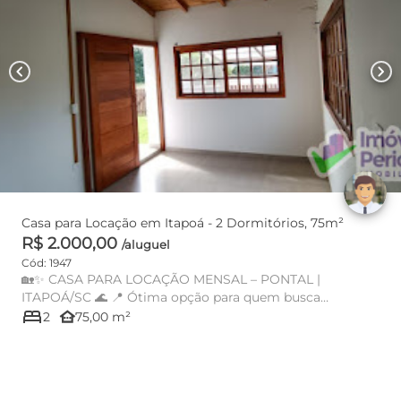
chevron_left
chevron_right
Casa para Locação em Itapoá - 2 Dormitórios, 75m²
R$ 2.000,00
/aluguel
Cód: 1947
🏡✨ CASA PARA LOCAÇÃO MENSAL – PONTAL |
ITAPOÁ/SC 🌊 📍 Ótima opção para quem busca
bed
other_houses
praticidade e conforto! 🏠 O imóv...
2
75,00 m²