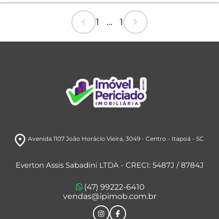
chevron_left
chevron_right
1 ... 1
room
Avenida 1107 João Horácio Vieira, 3049
- Centro
- Itapoá
- SC
Everton Assis Sabadini LTDA - CRECI: 5487J / 8784J
(47) 99222-6410
vendas@ipimob.com.br